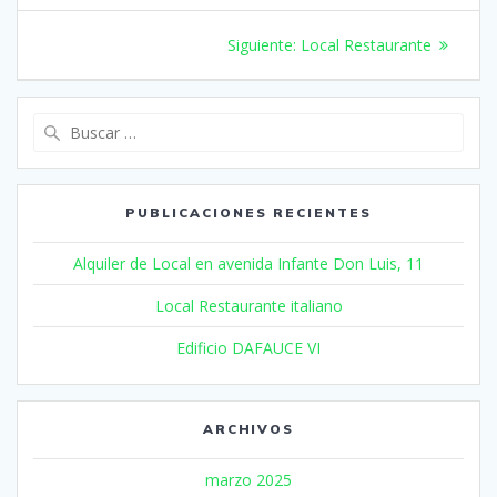
Navegación
Siguiente:
Siguiente
Local Restaurante
entrada:
de
entradas
Buscar:
PUBLICACIONES RECIENTES
Alquiler de Local en avenida Infante Don Luis, 11
Local Restaurante italiano
Edificio DAFAUCE VI
ARCHIVOS
marzo 2025